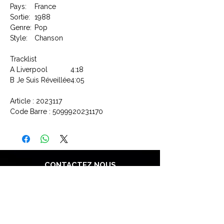
Pays:
France
Sortie:
1988
Genre:
Pop
Style:
Chanson
Tracklist
A
Liverpool
4:18
B
Je Suis Réveillée
4:05
Article : 2023117
Code Barre : 5099920231170
CONTACTEZ NOUS