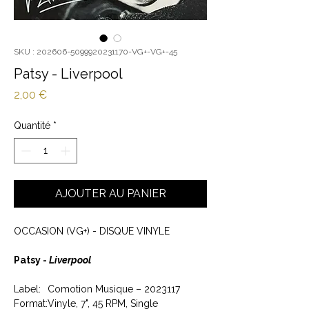
SKU : 202606-5099920231170-VG+-VG+-45
Patsy - Liverpool
Prix
2,00 €
Quantité
*
AJOUTER AU PANIER
OCCASION (VG+) - DISQUE VINYLE
Patsy -
Liverpool
Label:
Comotion Musique – 2023117
Format:
Vinyle, 7", 45 RPM, Single