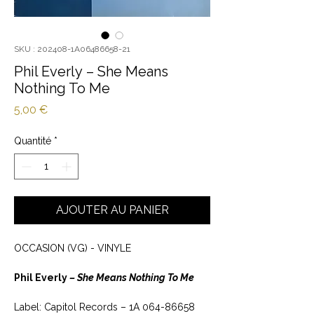
SKU : 202408-1A06486658-21
Phil Everly ‎– She Means
Nothing To Me
Prix
5,00 €
Quantité
*
AJOUTER AU PANIER
OCCASION (VG) - VINYLE
Phil Everly ‎
– She Means Nothing To Me
Label: Capitol Records ‎– 1A 064-86658