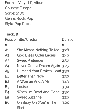
Format: Vinyl, LP, Album
Country: Europe
Sortie: 1983
Genre: Rock, Pop
Style: Pop Rock
Tracklist
Positio
Title/Credits
Duratio
n
n
A1
She Means Nothing To Me
3:28
A2
God Bless Older Ladies
3:46
A3
Sweet Pretender
2:56
A4
Never Gonna Dream Again
3:25
A5
I'll Mend Your Broken Heart
3:30
B1
Better Than Now
3:30
B2
A Woman And A Man
3:43
B3
Louise
3:30
B4
When I'm Dead And Gone
3:32
B5
Sweet Suzanne
3:26
B6
Oh Baby Oh (You're The
3:00
Star)