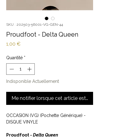
SKU : 202503-56001-VG-GEN-44
Proudfoot - Delta Queen
Prix
1,00 €
Quantité
*
Indisponible Actuellement
Me notifier lorsque cet article est disponible
OCCASION (VG) (Pochette Générique) -
DISQUE VINYLE
Proudfoot -
Delta Queen