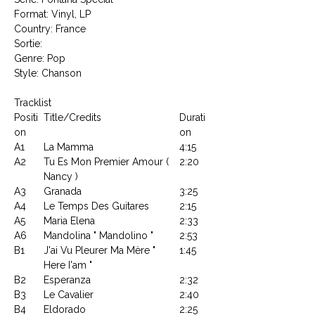
Format: Vinyl, LP
Country: France
Sortie:
Genre: Pop
Style: Chanson
Tracklist
Positi
Title/Credits
Durati
on
on
A1
La Mamma
4:15
A2
Tu Es Mon Premier Amour (
2:20
Nancy )
A3
Granada
3:25
A4
Le Temps Des Guitares
2:15
A5
Maria Elena
2:33
A6
Mandolina " Mandolino "
2:53
B1
J'ai Vu Pleurer Ma Mère "
1:45
Here I'am "
B2
Esperanza
2:32
B3
Le Cavalier
2:40
B4
Eldorado
2:25