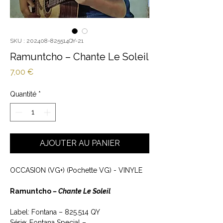
SKU : 202408-825514QY-21
Ramuntcho ‎– Chante Le Soleil
Prix
7,00 €
Quantité
*
AJOUTER AU PANIER
OCCASION (VG+) (Pochette VG) - VINYLE
Ramuntcho
‎– Chante Le Soleil
Label: Fontana ‎– 825.514 QY
Série: Fontana Special –