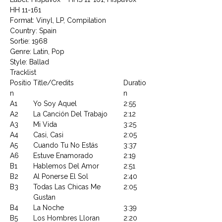
HH 11-161
Format: Vinyl, LP, Compilation
Country: Spain
Sortie: 1968
Genre: Latin, Pop
Style: Ballad
Tracklist
Positio
Title/Credits
Duratio
n
n
A1
Yo Soy Aquel
2:55
A2
La Canción Del Trabajo
2:12
A3
Mi Vida
3:25
A4
Casi, Casi
2:05
A5
Cuando Tu No Estás
3:37
A6
Estuve Enamorado
2:19
B1
Hablemos Del Amor
2:51
B2
Al Ponerse El Sol
2:40
B3
Todas Las Chicas Me
2:05
Gustan
B4
La Noche
3:39
B5
Los Hombres Lloran
2:20