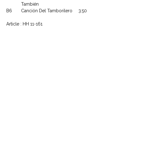
También
B6
Canción Del Tamborilero
3:50
Article : HH 11-161
CONTACTEZ NOUS
Explorez le Passé, Vibrez au
Présent
À PROPOS DE VINYLES & VINTAGE
Explorez notre sélection unique de vinyles,