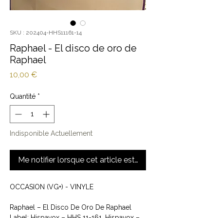
SKU : 202404-HHS11161-14
Raphael - El disco de oro de
Raphael
Prix
10,00 €
Quantité
*
Indisponible Actuellement
Me notifier lorsque cet article est disponible
OCCASION (VG+) - VINYLE
Raphael ‎– El Disco De Oro De Raphael
Label: Hispavox ‎– HHS 11-161, Hispavox ‎–