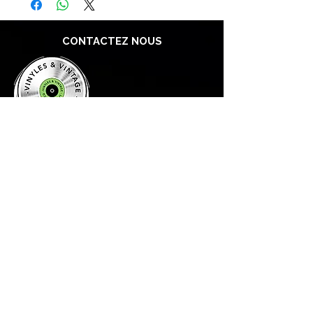
CONTACTEZ NOUS
Explorez le Passé, Vibrez au
Présent
À PROPOS DE VINYLES & VINTAGE
Explorez notre sélection unique de vinyles,
livres, DVD et CD. Laissez-vous séduire par
les trésors du passé et les pépites du
présent. Merci de votre confiance !