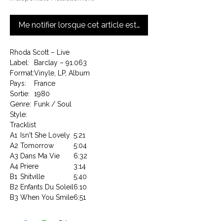
Me notifier lorsque cet article est disponible
Rhoda Scott – Live
Label:
Barclay – 91.063
Format:
Vinyle, LP, Album
Pays:
France
Sortie:
1980
Genre:
Funk / Soul
Style:
Tracklist
A1
Isn't She Lovely
5:21
A2
Tomorrow
5:04
A3
Dans Ma Vie
6:32
A4
Priere
3:14
B1
Shitville
5:40
B2
Enfants Du Soleil
6:10
B3
When You Smile
6:51