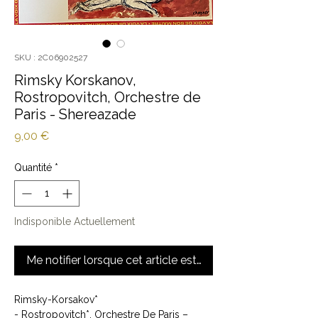
SKU : 2C06902527
Rimsky Korskanov,
Rostropovitch, Orchestre de
Paris - Shereazade
Prix
9,00 €
Quantité
*
Indisponible Actuellement
Me notifier lorsque cet article est disponible
Rimsky-Korsakov*
- Rostropovitch*, Orchestre De Paris ‎–