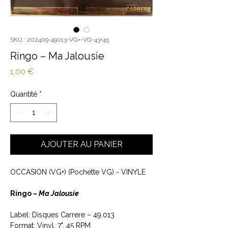
SKU : 202409-49013-VG+-VG-43+45
Ringo ‎– Ma Jalousie
Prix
1,00 €
Quantité
*
AJOUTER AU PANIER
OCCASION (VG+) (Pochette VG) - VINYLE
Ringo
‎– Ma Jalousie
Label: Disques Carrere ‎– 49.013
Format: Vinyl, 7", 45 RPM