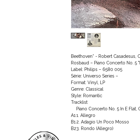
Beethoven* - Robert Casadesus, 
Rosbaud ‎– Piano Concerto No. 5 
Label: Philips ‎– 6580 005
Série: Universo Series –
Format: Vinyl, LP
Genre: Classical
Style: Romantic
Tracklist
Piano Concerto No. 5 In E Flat,
A1
1. Allegro
B1
2. Adagio Un Poco Mosso
B2
3. Rondo (Allegro)