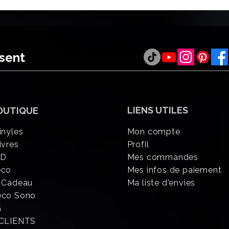
ésent
LIENS UTILES
OUTIQUE
inyles
Mon compte
ivres
Profil
CD
Mes commandes
éco
Mes infos de paiement
 Cadeau
Ma liste d'envies
eco Sono
G
 CLIENTS