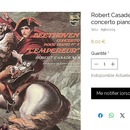
Robert Casade
concerto pian
SKU : 6580005
Prix
8,00 €
Quantité
*
Indisponible Actuel
Me notifier lors