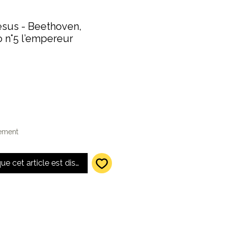
sus - Beethoven,
o n°5 l’empereur
lement
que cet article est disponible