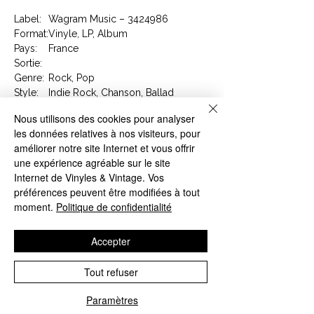
Label:
Wagram Music – 3424986
Format:
Vinyle, LP, Album
Pays:
France
Sortie:
Genre:
Rock, Pop
Style:
Indie Rock, Chanson, Ballad
Nous utilisons des cookies pour analyser
Tracklist
les données relatives à nos visiteurs, pour
A1
Marianne
améliorer notre site Internet et vous offrir
A2
Sur Le Quai
une expérience agréable sur le site
A3
Légionnaire
Internet de Vinyles & Vintage. Vos
A4
Webcams De Nos Amours
préférences peuvent être modifiées à tout
B1
Ma Petite Couturière
moment.
Politique de confidentialité
B2
Je Suis Un Étranger
B3
Planche À Roulettes
B4
Rois Demain
Accepter
Article : 3424986
Tout refuser
Code Barre : 3596974249868
Paramètres