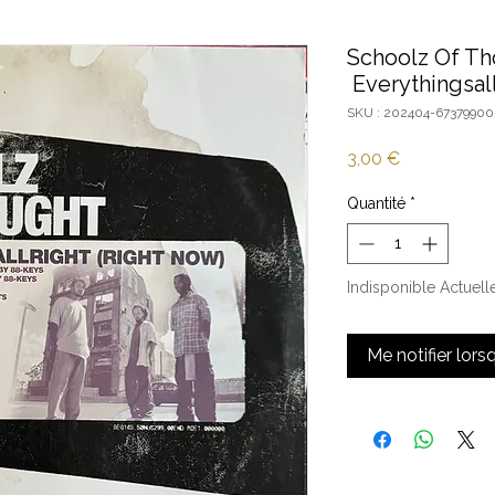
Schoolz Of Th
Everythingsall
SKU : 202404-67379900
Prix
3,00 €
Quantité
*
Indisponible Actuel
Me notifier lors