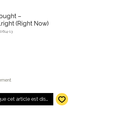
ought ‎–
right (Right Now)
0614-13
lement
que cet article est disponible