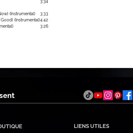
3:34
Now) (Instrumental)
3:33
 Good) (Instrumental)
4:42
mental)
3:26
ésent
LIENS UTILES
OUTIQUE