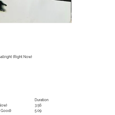
allright (Right Now)
Duration
 Now)
3:56
l Good)
5:09