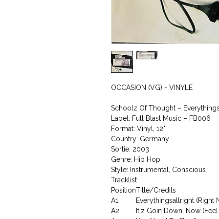
OCCASION (VG) - VINYLE
Schoolz Of Thought ‎– Everythings
Label: Full Blast Music ‎– FB006
Format: Vinyl, 12"
Country: Germany
Sortie: 2003
Genre: Hip Hop
Style: Instrumental, Conscious
Tracklist
Position
Title/Credits
A1
Everythingsallright (Right
A2
It'z Goin Down, Now (Fee