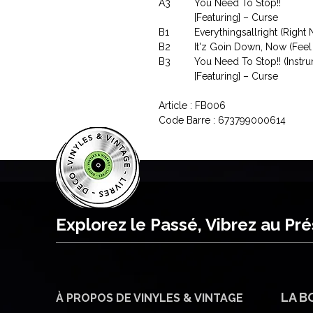
A3
You Need To Stop!!
[Featuring] – Curse
B1
Everythingsallright (Right 
B2
It'z Goin Down, Now (Feel
B3
You Need To Stop!! (Instru
[Featuring] – Curse
Article : FB006
Code Barre : 673799000614
Explorez le Passé, Vibrez au Pr
LA B
À PROPOS DE VINYLES & VINTAGE