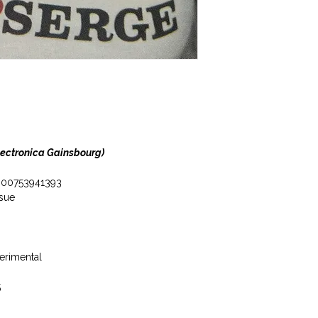
Electronica Gainsbourg)
 600753941393
ssue
erimental
5