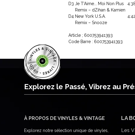
D3
Je T'Aime... Moi Non Plus
4:3
Remix – dZihan & Kamien
D4
New York U.S.A.
4:4
Remix – Snooze
Article ; 600753941393
Code Barre : 600753941393
Explorez le Passé, Vibrez au Pr
LA B
À PROPOS DE VINYLES & VINTAGE
Les V
Explorez notre sélection unique de vinyles,