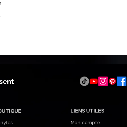
8
2
ésent
LIENS UTILES
OUTIQUE
inyles
Mon compte