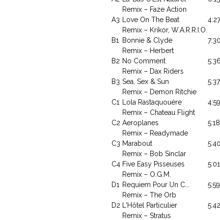
Remix – Faze Action
A3
Love On The Beat
4:2
Remix – Krikor, W.A.R.R.I.O.
B1
Bonnie & Clyde
7:3
Remix – Herbert
B2
No Comment
5:3
Remix – Dax Riders
B3
Sea, Sex & Sun
5:37
Remix – Demon Ritchie
C1
Lola Rastaquouère
4:5
Remix – Chateau Flight
C2
Aeroplanes
5:18
Remix – Readymade
C3
Marabout
5:4
Remix – Bob Sinclar
C4
Five Easy Pisseuses
5:01
Remix – O.G.M.
D1
Requiem Pour Un C...
5:59
Remix – The Orb
D2
L'Hôtel Particulier
5:4
Remix – Stratus