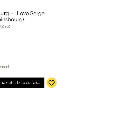
urg – I Love Serge
ainsbourg)
1393-39
lement
que cet article est disponible