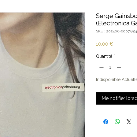
Serge Gainsbo
(Electronica G
SKU : 202406-60075394
Prix
10,00 €
Quantité
*
Indisponible Actuel
Me notifier lors