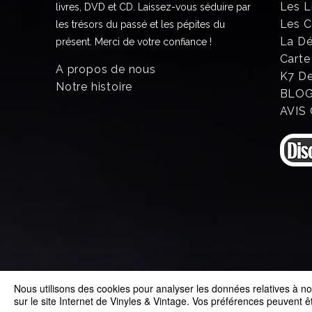
Les L
livres, DVD et CD. Laissez-vous séduire par
Les 
les trésors du passé et les pépites du
La D
présent. Merci de votre confiance !
Carte
A propos de nous
K7 D
Notre histoire
BLO
AVIS
Nous utilisons des cookies pour analyser les données relatives à nos
© 2025 Vinyles & Vintage
sur le site Internet de Vinyles & Vintage. Vos préférences peuvent 