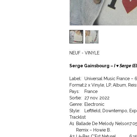
NEUF - VINYLE
Serge Gainsbourg –
I ♥ Serge (
Label:
Universal Music France –
Format:
2 x Vinyle, LP, Album, Rei
Pays:
France
Sortie:
27 nov. 2022
Genre:
Electronic
Style:
Leftfield, Downtempo, Exp
Tracklist
A1
Ballade De Melody Nelson
7:0
Remix – Howie B.
A2
Là-Bas C'Est Naturel
6:15