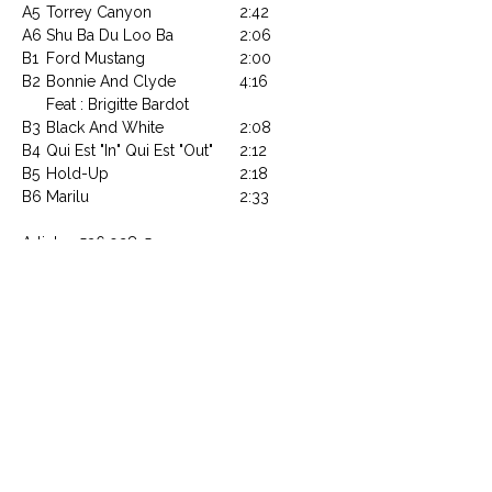
A5
Torrey Canyon
2:42
A6
Shu Ba Du Loo Ba
2:06
B1
Ford Mustang
2:00
B2
Bonnie And Clyde
4:16
Feat : Brigitte Bardot
B3
Black And White
2:08
B4
Qui Est "In" Qui Est "Out"
2:12
B5
Hold-Up
2:18
B6
Marilu
2:33
Article : 536 928-5
Code Barre : 600753692851
CONTACTEZ NOUS