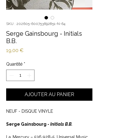
SKU : 202605-600753692851-N-64
Serge Gainsbourg - Initials
B.B.
Prix
19,00 €
Quantité
*
AJOUTER AU PANIER
NEUF - DISQUE VINYLE
Serge Gainsbourg -
Initials B.B.
La
Mercury – 536 928-5, Universal Music