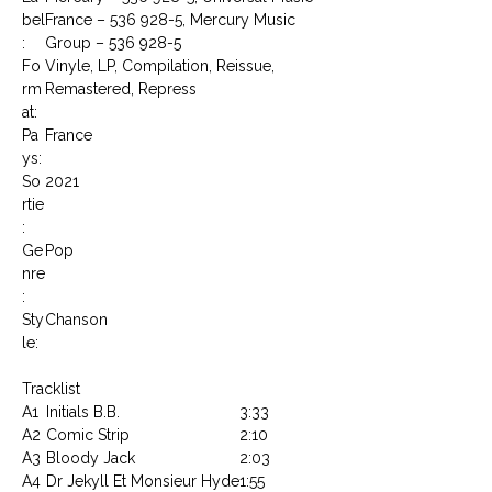
bel
France – 536 928-5, Mercury Music
:
Group – 536 928-5
Fo
Vinyle, LP, Compilation, Reissue,
rm
Remastered, Repress
at:
Pa
France
ys:
So
2021
rtie
:
Ge
Pop
nre
:
Sty
Chanson
le:
Tracklist
A1
Initials B.B.
3:33
A2
Comic Strip
2:10
A3
Bloody Jack
2:03
A4
Dr Jekyll Et Monsieur Hyde
1:55