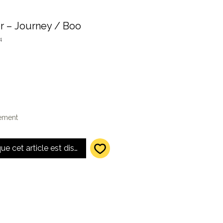
r ‎– Journey / Boo
4
lement
que cet article est disponible