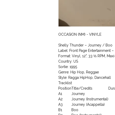
OCCASION (NM) - VINYLE
Shelly Thunder ‎– Journey / Boo
Label: Front Page Entertainment ‎
Format: Vinyl, 12", 33 ⅓ RPM, Maxi
Country: US
Sortie: 1995
Genre: Hip Hop, Reggae
Style: Ragga HipHop, Dancehall
Tracklist
Position
Title/Credits
Dur
A1
Journey
A2
Journey (Instrumental)
A3
Journey (Acappella)
B1
Boo