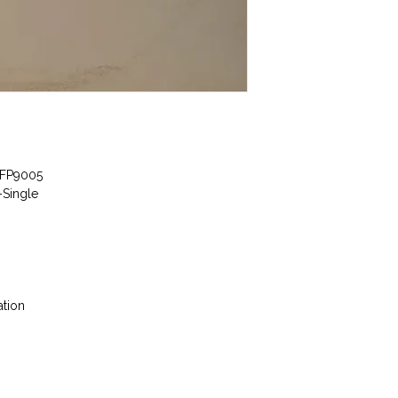
– FP9005
-Single
ation