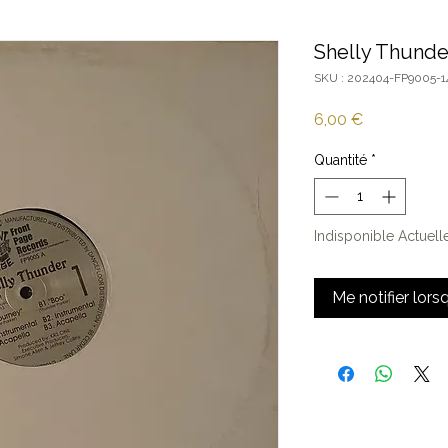
Shelly Thunde
SKU : 202404-FP9005-1
Prix
6,00 €
Quantité
*
Indisponible Actuel
Me notifier lors