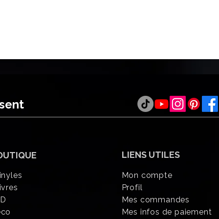
ésent
LIENS UTILES
OUTIQUE
inyles
Mon compte
ivres
Profil
CD
Mes commandes
éco
Mes infos de paiement