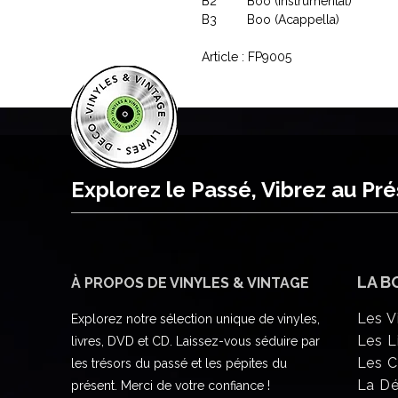
B2
Boo (Instrumental)
B3
Boo (Acappella)
Article : FP9005
Explorez le Passé, Vibrez au Pr
LA B
À PROPOS DE VINYLES & VINTAGE
Les V
Explorez notre sélection unique de vinyles,
Les L
livres, DVD et CD. Laissez-vous séduire par
Les 
les trésors du passé et les pépites du
La D
présent. Merci de votre confiance !