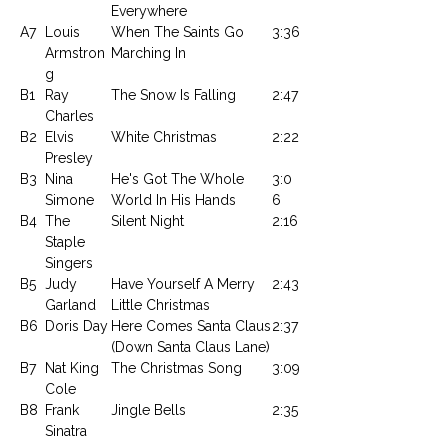
Everywhere
A7
Louis
When The Saints Go
3:36
Armstron
Marching In
g
B1
Ray
The Snow Is Falling
2:47
Charles
B2
Elvis
White Christmas
2:22
Presley
B3
Nina
He's Got The Whole
3:0
Simone
World In His Hands
6
B4
The
Silent Night
2:16
Staple
Singers
B5
Judy
Have Yourself A Merry
2:43
Garland
Little Christmas
B6
Doris Day
Here Comes Santa Claus
2:37
(Down Santa Claus Lane)
B7
Nat King
The Christmas Song
3:09
Cole
B8
Frank
Jingle Bells
2:35
Sinatra