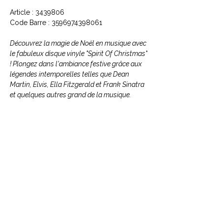
Article : 3439806
Code Barre : 3596974398061
Découvrez la magie de Noël en musique avec
le fabuleux disque vinyle "Spirit Of Christmas"
! Plongez dans l'ambiance festive grâce aux
légendes intemporelles telles que Dean
Martin, Elvis, Ella Fitzgerald et Frank Sinatra
et quelques autres grand de la musique.
Cette compilation exceptionnelle est un
véritable trésor pour les amateurs de
musique qui souhaitent vivre pleinement la
période des fêtes. Laissez-vous envelopper
par ces voix divines et laissez le charme
opérer. Avec "Spirit Of Christmas", votre Noël
sera empreint d'une atmosphère unique et
inoubliable. Succombez à ce vinyle
irrésistible et faites de votre saison festive un
moment mémorable !