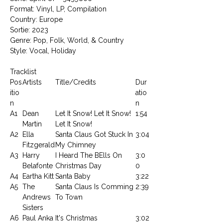
Format: Vinyl, LP, Compilation
Country: Europe
Sortie: 2023
Genre: Pop, Folk, World, & Country
Style: Vocal, Holiday
Tracklist
Pos
Artists
Title/Credits
Dur
itio
atio
n
n
A1
Dean
Let It Snow! Let It Snow!
1:54
Martin
Let It Snow!
A2
Ella
Santa Claus Got Stuck In
3:04
Fitzgerald
My Chimney
A3
Harry
I Heard The BElls On
3:0
Belafonte
Christmas Day
0
A4
Eartha Kitt
Santa Baby
3:22
A5
The
Santa Claus Is Comming
2:39
Andrews
To Town
Sisters
A6
Paul Anka
It's Christmas
3:02