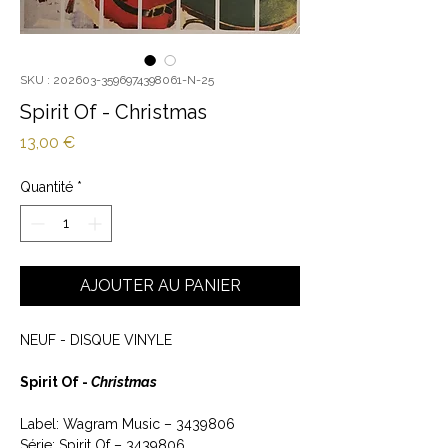
SKU : 202603-3596974398061-N-25
Spirit Of - Christmas
Prix
13,00 €
Quantité
*
AJOUTER AU PANIER
NEUF - DISQUE VINYLE
Spirit Of -
Christmas
Label: Wagram Music ‎– 3439806
Série: Spirit Of – 3439806