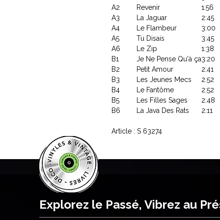
A2
Revenir
1:56
A3
La Jaguar
2:45
A4
Le Flambeur
3:00
A5
Tu Disais
3:45
A6
Le Zip
1:38
B1
Je Ne Pense Qu'à ça
3:20
B2
Petit Amour
2:41
B3
Les Jeunes Mecs
2:52
B4
Le Fantôme
2:52
B5
Les Filles Sages
2:48
B6
La Java Des Rats
2:11
Article : S 63274
Explorez le Passé, Vibrez au Pr