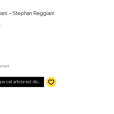
ani ‎– Stephan Reggiani
2
lement
que cet article est disponible