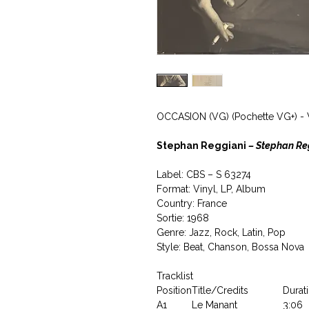
OCCASION (VG) (Pochette VG+) -
Stephan Reggiani
‎– Stephan Re
Label: CBS ‎– S 63274
Format: Vinyl, LP, Album
Country: France
Sortie: 1968
Genre: Jazz, Rock, Latin, Pop
Style: Beat, Chanson, Bossa Nova
Tracklist
Position
Title/Credits
Durat
A1
Le Manant
3:06