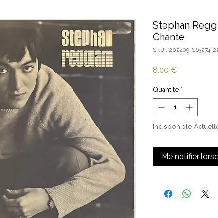
Stephan Reggi
Chante
SKU : 202409-S63274-2
Prix
8,00 €
Quantité
*
Indisponible Actuel
Me notifier lors