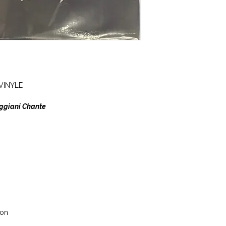
 VINYLE
ggiani Chante
ion