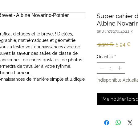
Super cahier d
Albine Novari
SKU : 9782701402239
ificat d'études et le brevet ! Dictées,
éographie, mathématiques et géométrie,
Prix
Pri
 9,90 € 
5,94 €
z-vous à tester vos connaissances avec de
original
pro
trouvez la saveur des salles de classe de
Quantité
*
s anciennes, de cartes postales, de photos
mettra de travailler à votre rythme,
a bonne humeur.
connaissances de manière simple et ludique
Indisponible Actuel
Me notifier lors