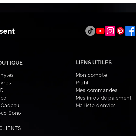
ésent
LIENS UTILES
OUTIQUE
inyles
Mon compte
ivres
Profil
CD
Mes commandes
éco
Mes infos de paiement
 Cadeau
Ma liste d'envies
eco Sono
G
 CLIENTS