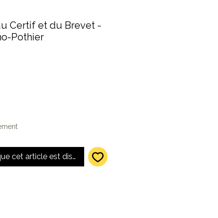
u Certif et du Brevet -
no-Pothier
x
motionnel
lement
que cet article est disponible