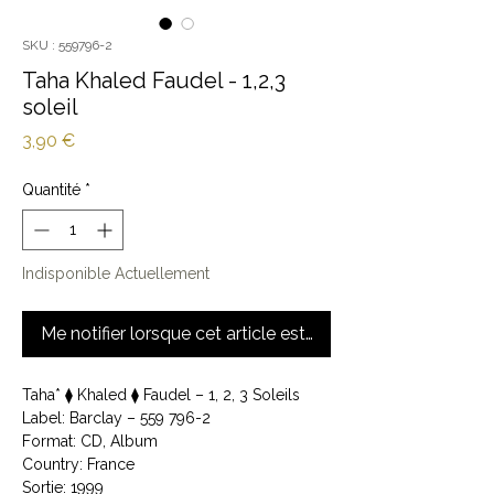
SKU : 559796-2
Taha Khaled Faudel - 1,2,3
soleil
Prix
3,90 €
Quantité
*
Indisponible Actuellement
Me notifier lorsque cet article est disponible
Taha* ⧫ Khaled ⧫ Faudel ‎– 1, 2, 3 Soleils
Label: Barclay ‎– 559 796-2
Format: CD, Album
Country: France
Sortie: 1999