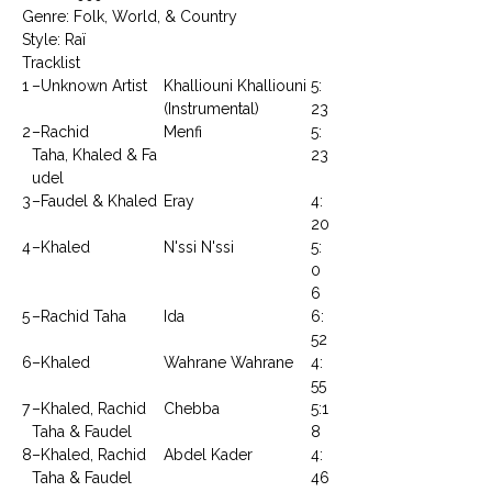
Genre: Folk, World, & Country
Style: Raï
Tracklist
1
–Unknown Artist
Khalliouni Khalliouni
5:
(Instrumental)
23
2
–Rachid
Menfi
5:
Taha, Khaled & Fa
23
udel
3
–Faudel & Khaled
Eray
4:
20
4
–Khaled
N'ssi N'ssi
5:
0
6
5
–Rachid Taha
Ida
6:
52
6
–Khaled
Wahrane Wahrane
4:
55
7
–Khaled, Rachid
Chebba
5:1
Taha & Faudel
8
8
–Khaled, Rachid
Abdel Kader
4:
Taha & Faudel
46