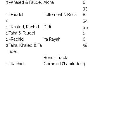
9
–Khaled & Faudel
Aicha
6:
33
1
–Faudel
Tellement N'Brick
8:
0
52
1
–Khaled, Rachid
Didi
5:5
1
Taha & Faudel
1
1
–Rachid
Ya Rayah
6:
2
Taha, Khaled & Fa
58
udel
Bonus Track
1
–Rachid
Comme D'habitude
4:
3
Taha, Khaled & Fa
51
udel
CONTACTEZ NOUS