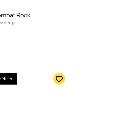
ombat Rock
7716-N-37
ANIER