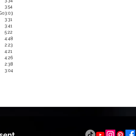
3:34
3:54
 Go
3:03
3:31
3:41
5:22
4:48
2:23
4:21
4:26
2:38
3:04
ésent