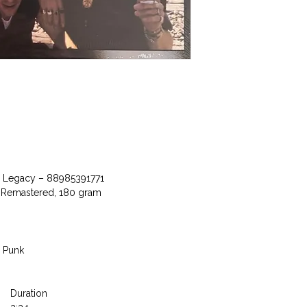
, Legacy ‎– 88985391771
e, Remastered, 180 gram
, Punk
Duration