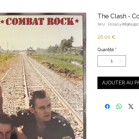
The Clash - C
SKU : 202503-88985391
Prix
26,00 €
Quantité
*
AJOUTER AU P