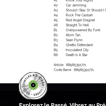
A1
Know Your Rights
A2
Car Jamming
A3
Should I Stay Or Should I
A4
Rock The Casbah
A5
Red Angel Dragnet
A6
Straight To Hell
B1
Overpowered By Funk
B2
Atom Tan
B3
Sean Flynn
B4
Ghetto Defendant
B5
Inoculated City
B6
Death Is A Star
Article : 88985391771
Code Barre : 88985391771
Explorez le Passé, Vibrez au Pr