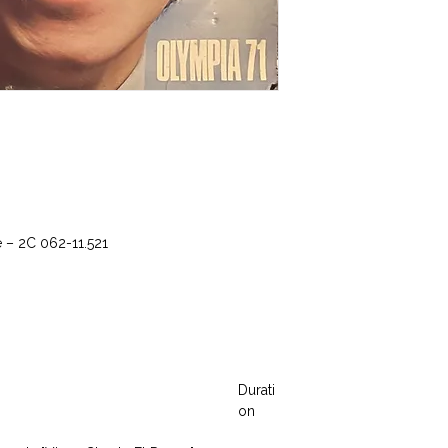
é ‎– 2C 062-11.521
Durati
on