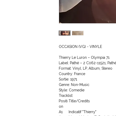
OCCASION (VG) - VINYLE
Thierry Le Luron ‎– Olympia 71
Label: Pathé ‎– 2 C062-11521, Path
Format: Vinyl, LP, Album, Stereo
Country: France
Sortie: 1971
Genre: Non-Music
Style: Comedie
Tracklist
Positi
Title/Credits
on
A1
Indicatif "Thierry"