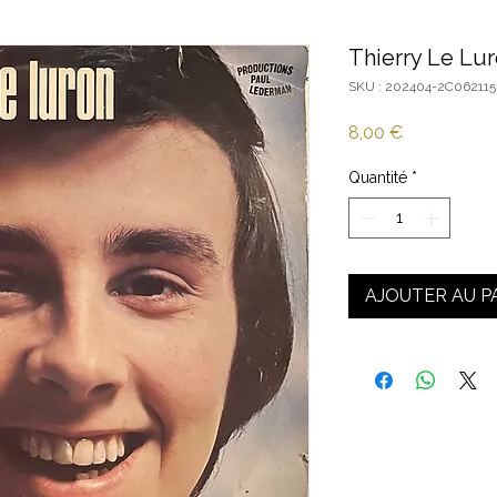
Thierry Le Lur
SKU : 202404-2C062115
Prix
8,00 €
Quantité
*
AJOUTER AU P