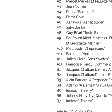
A2
Marcel Merkes Et Paulette Me
A3
Jean Nohain
A4
Dalida "Bambino"
A5
Darry Cowl
A6
Aznavour "Aznapoléon"
A7
Salvador Dali
A8
Guy Béart "Toute Faite"
A9
Pot Pourri Mireille Mathieu 
Et Georgette Mathieu"
A10
Mouloudji "L'Imprésario"
A11
Barbara "L'Acrobate"
A12
Julien Clerc "Sans Savates"
A13
Françoise Hardy "Comment T
B1
Jacques Chalban Delmas A) 
B2
Jacques Chalban Delmas B) 
B3
Alain Barrière "À Regarder En 
B4
Adamo "À Demain Sur La Lu
B5
Indicatif "Thierry"
B6
Johnny Hallyday "Que Je T'
B7
Indicatif "Thierry"
Article : 2C 062-11.521