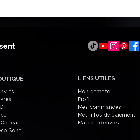
ésent
LIENS UTILES
OUTIQUE
inyles
Mon compte
ivres
Profil
CD
Mes commandes
éco
Mes infos de paiement
 Cadeau
Ma liste d'envies
eco Sono
G