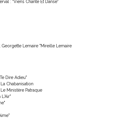
rval : "Viens Chante Et Danse"
Et Georgette Lemaire "Mireille Lemaire
e Dire Adieu"
La Chabanisation
Le Ministère Patraque
L'Air"
ne"
Aime"