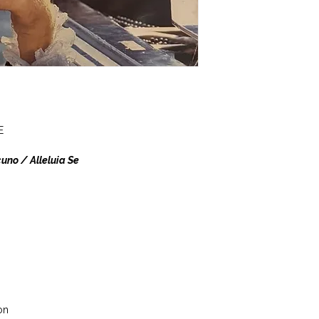
E
uno / Alleluia Se
on