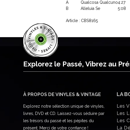
A
Qualcosa Qualcuno
4:27
B
Alleluia Se
5:08
Article : CBS8165
Explorez le Passé, Vibrez au Pr
LA B
À PROPOS DE VINYLES & VINTAGE
Les V
Explorez notre sélection unique de vinyles,
Les L
livres, DVD et CD. Laissez-vous séduire par
Les 
les trésors du passé et les pépites du
La D
présent. Merci de votre confiance !