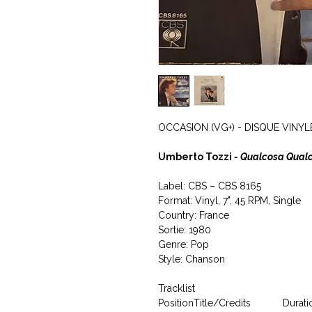
OCCASION (VG+) - DISQUE VINYL
Umberto Tozzi
- Qualcosa Qualc
Label: CBS ‎– CBS 8165
Format: Vinyl, 7", 45 RPM, Single
Country: France
Sortie: 1980
Genre: Pop
Style: Chanson
Tracklist
Position
Title/Credits
Durati