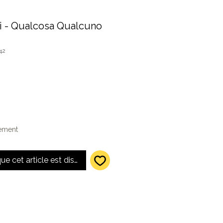
 - Qualcosa Qualcuno
42
lement
que cet article est disponible