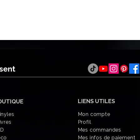
ésent
LIENS UTILES
OUTIQUE
inyles
Mon compte
ivres
Profil
CD
Mes commandes
éco
Mes infos de paiement