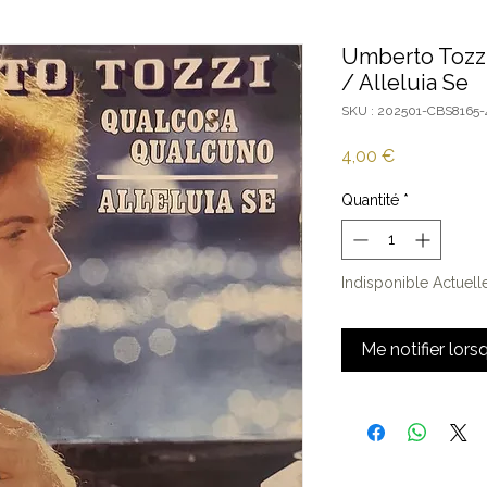
Umberto Tozzi
/ Alleluia Se
SKU : 202501-CBS8165-
Prix
4,00 €
Quantité
*
Indisponible Actuel
Me notifier lors