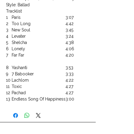
Style: Ballad
Tracklist
1
Paris
3:07
2
Too Long
4:42
3
New Soul
3:45
4
Levater
3:24
5
Shelcha
4:38
6
Lonely
4:06
7
Far Far
4:20
8
Yashanti
3:53
9
7 Babooker
3:33
10
Lachlom
4:22
11
Toxic
4:27
12
Pachad
4:27
13
Endless Song Of Happiness
3:00
CONTACTEZ NOUS