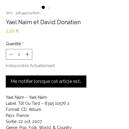
SKU : 3283451057626
Yael Naim et David Donatien
Prix
2,20 €
Quantité
*
Indisponible Actuellement
Me notifier lorsque cet article est disponible
Yael Naim – Yael Naim
Label: Tôt Ou Tard – 8345 10576 2
Format: CD, Album
Pays: France
Sortie: 22 oct. 2007
Genre: Pop, Folk, World, & Country