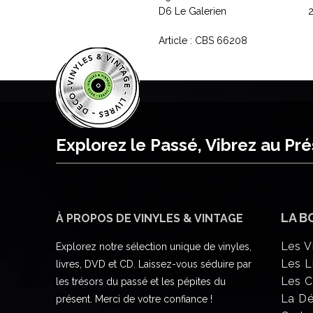
D6
Le Galerien
2
Article : CBS 66208
Explorez le Passé, Vibrez au Pr
LA B
À PROPOS DE VINYLES & VINTAGE
Les V
Explorez notre sélection unique de vinyles,
Les L
livres, DVD et CD. Laissez-vous séduire par
Les 
les trésors du passé et les pépites du
La D
présent. Merci de votre confiance !