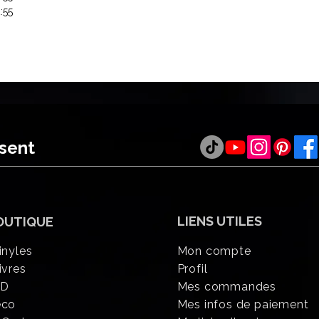
:55
ésent
LIENS UTILES
OUTIQUE
inyles
Mon compte
ivres
Profil
CD
Mes commandes
éco
Mes infos de paiement