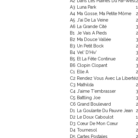
A2
Dans Les Plaines Du Far-West
2
A3
Luna Park
1
A4
Ma Gosse, Ma Petite Môme
2
A5
J'ai De La Veine
2
A6
La Grande Cité
3
B1
Je Vais A Pieds
2
B2
Ma Douce Vallée
3
B3
Un Petit Bock
2
B4
Vel' D'Hiv'
B5
Et La Fête Continue
2
B6
Clopin Clopant
3
C1
Elle A
2
C2
Rendez Vous Avec La Liberté
2
C3
Mathilda
2
C4
J'aime T'embrasser
3
C5
Battling Joe
3
C6
Grand Boulevard
2
D1
La Goulante Du Pauvre Jean
2
D2
Le Doux Caboulot
1
D3
Cœur De Mon Cœur
2
D4
Tournesol
2
D5
Cartes Postales
2