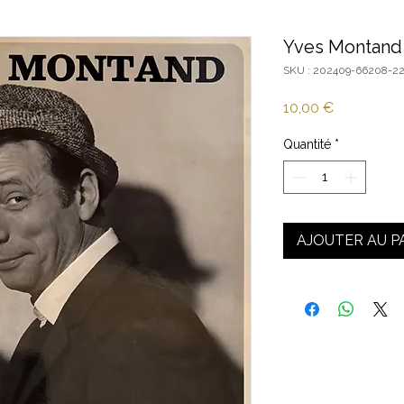
Yves Montand 
SKU : 202409-66208-2
Prix
10,00 €
Quantité
*
AJOUTER AU P