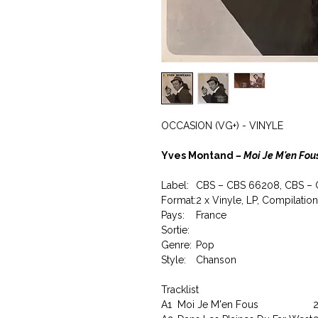
OCCASION (VG+) - VINYLE
Yves Montand
– Moi Je M'en Fou
Label:
CBS – CBS 66208, CBS – 
Format:
2 x Vinyle, LP, Compilation
Pays:
France
Sortie:
Genre:
Pop
Style:
Chanson
Tracklist
A1
Moi Je M'en Fous
2