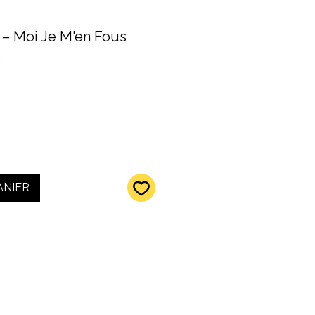
– Moi Je M'en Fous
2
ANIER