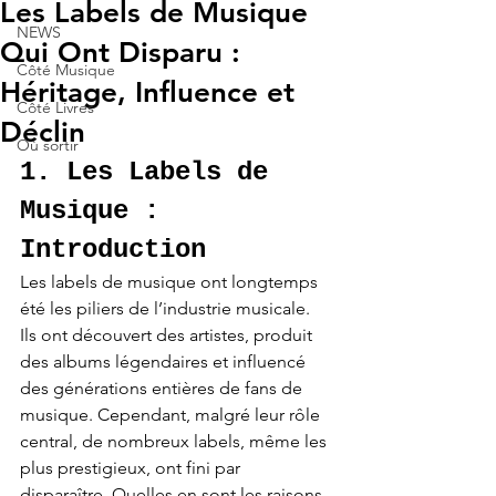
Les Labels de Musique
NEWS
Qui Ont Disparu :
Côté Musique
Héritage, Influence et
Côté Livres
Déclin
Où sortir
1. Les Labels de 
Musique : 
Introduction
Les labels de musique ont longtemps 
été les piliers de l’industrie musicale. 
Ils ont découvert des artistes, produit 
des albums légendaires et influencé 
des générations entières de fans de 
musique. Cependant, malgré leur rôle 
central, de nombreux labels, même les 
plus prestigieux, ont fini par 
disparaître. Quelles en sont les raisons 