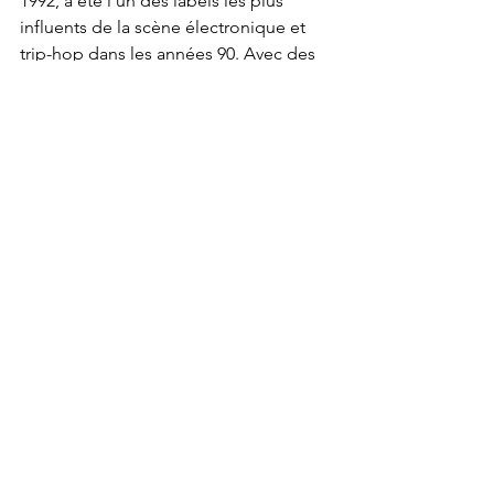
1992, a été l’un des labels les plus 
influents de la scène électronique et 
trip-hop dans les années 90. Avec des 
artistes comme DJ Shadow et UNKLE, 
Mo’ Wax a marqué une époque. 
Cependant, en raison de problèmes 
financiers, le label a fermé ses portes 
en 2002, laissant derrière lui un héritage 
artistique important.
6. Les Raisons 
Derrière la 
Fermeture des Labels
Les labels, qu’ils soient petits ou 
grands, sont souvent confrontés à des 
défis insurmontables. Voici quelques-
unes des principales raisons de leur 
fermeture :